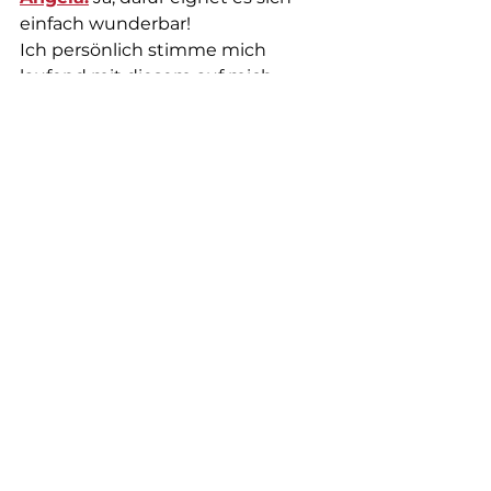
einfach wunderbar!
Ich persönlich stimme mich 
laufend mit diesem auf mich 
selbst und auf mein privates und 
berufliches Leben ein.
Movida
:
Wann gibst du wieder 
einen solchen Workshop in Wien?
Angela:
Hier siehst du Termine 
von offenen Workshops: 
Ich freu mich, wenn wir uns dort 
sehen!
Herzlichst, Angela Büche MSc.