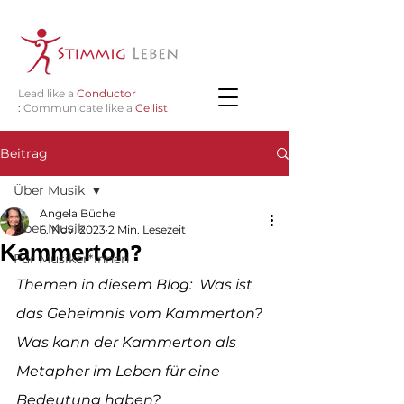
Lead like a
Conductor
:
Communicate like a
Cellist
Beitrag
Über Musik
Angela Büche
Über Musik
6. Nov. 2023
2 Min. Lesezeit
Kammerton?
Für Musiker*innen
Themen in diesem Blog:  Was ist 
das Geheimnis vom Kammerton? 
Was kann der Kammerton als 
Metapher im Leben für eine 
Bedeutung haben?