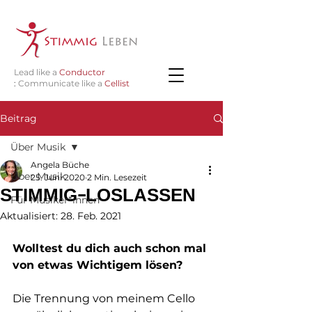
Lead like a
Conductor
:
Communicate like a
Cellist
Beitrag
Über Musik
Angela Büche
Über Musik
25. Juni 2020
2 Min. Lesezeit
STIMMIG-LOSLASSEN
Für Musiker*innen
Aktualisiert:
28. Feb. 2021
Wolltest du dich auch schon mal 
von etwas Wichtigem lösen? 
Die Trennung von meinem Cello 